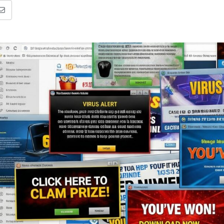
e
a
l