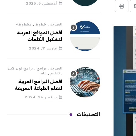
“عزنا بطبعنا” التحميل
أغسطس 5, 2025
الرسمي ودليل الاستخدام
Print
Shar
vi
,
,
الجديد
خطوط
مخطوطة
Emai
أفضل المواقع العربية
لتشكيل الكلمات
والنصوص
مارس 11, 2024
,
,
الجديد
برامج
برامج اون لاين
,
,
تعليم
عام
افضل البرامج العربية
لتعلم الطباعة السريعة
سبتمبر 26, 2024
التصنيفات