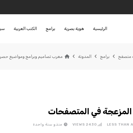
الرئيسية
هوية بصرية
برامج
الكتب العربية
سير
 متصفح
برامج
المدونة
معرب تصاميم وبرامج ومواضيع حصري
ات المزعجة في المتصفحات
LESS THAN 
2430
VIEWS
منذو سنة واحدة