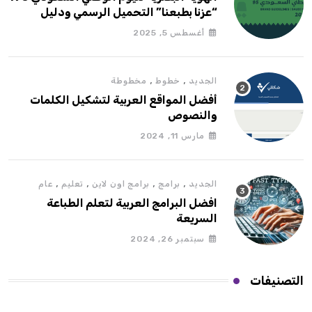
“عزنا بطبعنا” التحميل الرسمي ودليل
الاستخدام
أغسطس 5, 2025
,
,
الجديد
خطوط
مخطوطة
أفضل المواقع العربية لتشكيل الكلمات
والنصوص
مارس 11, 2024
,
,
,
,
الجديد
برامج
برامج اون لاين
تعليم
عام
افضل البرامج العربية لتعلم الطباعة
السريعة
سبتمبر 26, 2024
التصنيفات