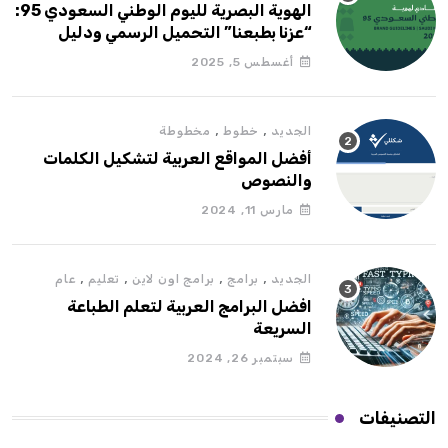
الهوية البصرية لليوم الوطني السعودي 95:
“عزنا بطبعنا” التحميل الرسمي ودليل
الاستخدام
أغسطس 5, 2025
,
,
الجديد
خطوط
مخطوطة
أفضل المواقع العربية لتشكيل الكلمات
والنصوص
مارس 11, 2024
,
,
,
,
الجديد
برامج
برامج اون لاين
تعليم
عام
افضل البرامج العربية لتعلم الطباعة
السريعة
سبتمبر 26, 2024
التصنيفات