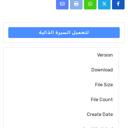
Share
Print
Whatsapp
via
Email
لتحميل السيرة الذاتية
Version
0.1
Download
15
File Size
6.44 MB
File Count
1
Create Date
يوليو 15, 2024